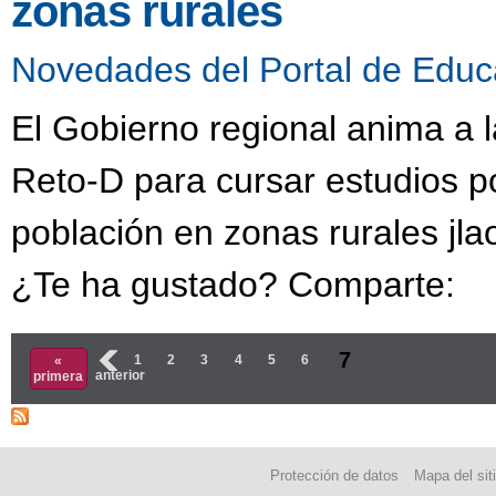
zonas rurales
Novedades del Portal de Educ
El Gobierno regional anima a la
Reto-D para cursar estudios po
población en zonas rurales jla
¿Te ha gustado? Comparte:
Páginas
7
‹
1
2
3
4
5
6
«
anterior
primera
Protección de datos
Mapa del sit