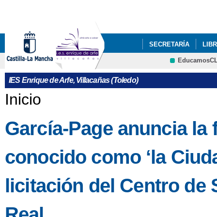
Pa
co
pri
SECRETARÍA
LIB
EducamosC
CRFP
IES Enrique de Arfe, Villacañas (Toledo)
Se encuentra usted aquí
Inicio
García-Page anuncia la fa
conocido como ‘la Ciuda
licitación del Centro d
Real